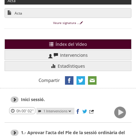
Acta
Acta
Veure signatura
...
Índex del Vídeo
Intervencions
Estadístiques
Compartir
Inici sessió.
0h 00' 02''
1 Intervencions
1.- Aprovar l’acta del Ple de la sessió ordinària del