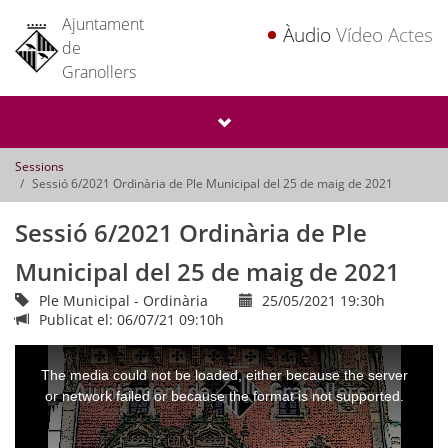
Ajuntament
Àudio
Vídeo
Actes
de
Granollers
Sessions
Sessió 6/2021 Ordinària de Ple Municipal del 25 de maig de 2021
Sessió 6/2021 Ordinària de Ple
Municipal del 25 de maig de 2021
Ple Municipal - Ordinària
25/05/2021 19:30h
Publicat el: 06/07/21 09:10h
This
is
a
The media could not be loaded, either because the server
modal
window.
or network failed or because the format is not supported.