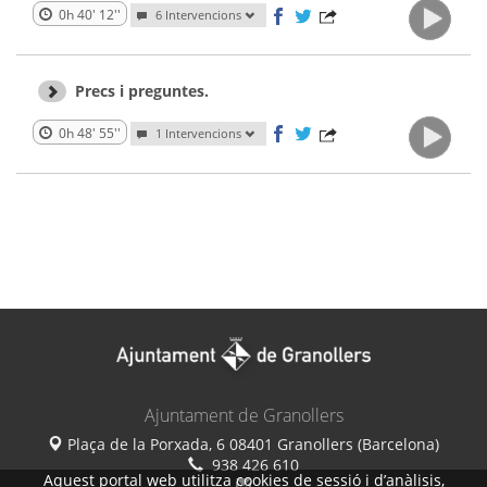
0h 40' 12''
6 Intervencions
Precs i preguntes.
0h 48' 55''
1 Intervencions
Ajuntament de Granollers
Plaça de la Porxada, 6 08401 Granollers (Barcelona)
938 426 610
Aquest portal web utilitza cookies de sessió i d’anàlisis,