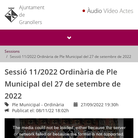
Ajuntament
Àudio
Vídeo
Actes
de
Granollers
Sessions
Sessió 11/2022 Ordinària de Ple Municipal del 27 de setembre de 2022
Sessió 11/2022 Ordinària de Ple
Municipal del 27 de setembre de
2022
Ple Municipal - Ordinària
27/09/2022 19:30h
Publicat el: 08/11/22 18:02h
This
is
a
The media could not be loaded, either because the server
modal
window.
or network failed or because the format is not supported.