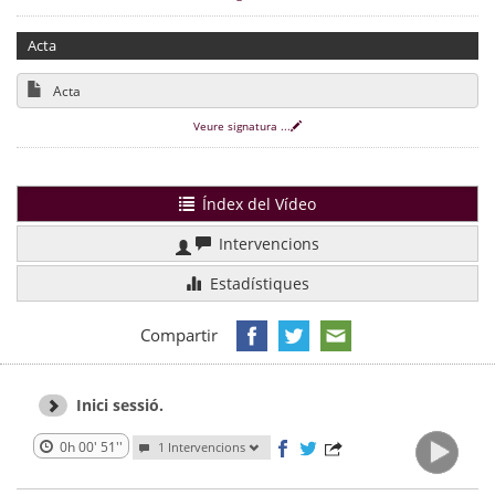
Acta
Acta
Veure signatura
...
Índex del Vídeo
Intervencions
Estadístiques
Compartir
Inici sessió.
0h 00' 51''
1 Intervencions