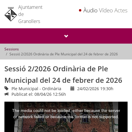
Ajuntament
Àudio
Vídeo
Actes
de
Granollers
Sessions
Sessió 2/2026 Ordinària de Ple Municipal del 24 de febrer de 2026
Sessió 2/2026 Ordinària de Ple
Municipal del 24 de febrer de 2026
Ple Municipal - Ordinària
24/02/2026 19:30h
Publicat el: 08/04/26 12:56h
This
is
a
The media could not be loaded, either because the server
modal
window.
or network failed or because the format is not supported.