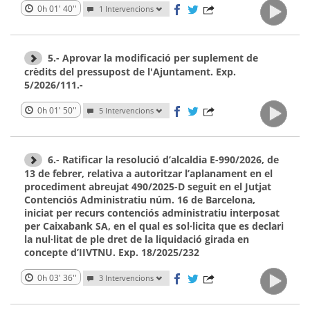
0h 01' 40''
1 Intervencions
5.- Aprovar la modificació per suplement de
crèdits del pressupost de l'Ajuntament. Exp.
5/2026/111.-
0h 01' 50''
5 Intervencions
6.- Ratificar la resolució d’alcaldia E-990/2026, de
13 de febrer, relativa a autoritzar l’aplanament en el
procediment abreujat 490/2025-D seguit en el Jutjat
Contenciós Administratiu núm. 16 de Barcelona,
iniciat per recurs contenciós administratiu interposat
per Caixabank SA, en el qual es sol·licita que es declari
la nul·litat de ple dret de la liquidació girada en
concepte d’IIVTNU. Exp. 18/2025/232
0h 03' 36''
3 Intervencions